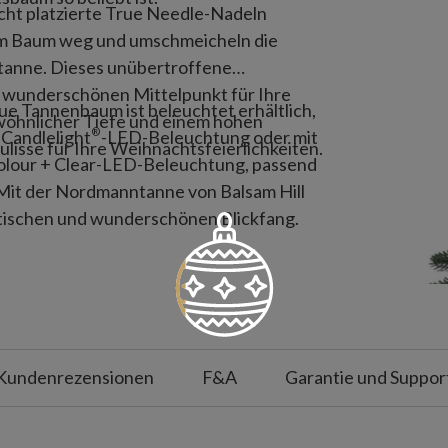
cht platzierte True Needle-Nadeln
vom Baum weg und umschmeicheln die
tanne. Dieses unübertroffene
n wunderschönen Mittelpunkt für Ihre
e Tannenbaum ist beleuchtet erhältlich,
öhnlicher Tiefe und einem hohen
®
 Candlelight
-LED-Beleuchtung oder mit
ulisse für Ihre Weihnachtsfeierlichkeiten.
olour + Clear-LED-Beleuchtung, passend
Mit der Nordmanntanne von Balsam Hill
tischen und wunderschönen Blickfang.
Kundenrezensionen
F&A
Garantie und Suppor