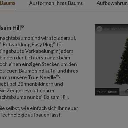
 Baums
Ausformen Ihres Baums
Aufbewahrung
®
sam Hill
hnachtsbäume sind wir stolz darauf,
®
®
-Entwicklung Easy Plug
für
eingebaute Verkabelung in jedem
binden der Lichterstränge beim
och einen einzigen Stecker, um den
etreuen Bäume sind aufgrund ihres
®
durch unsere True Needle
-
iebt bei Bühnenbildnern und
Sie Zeuge revolutionärer
chtsbäume nur bei Balsam Hill.
 selbst, wie einfach sich Ihr neuer
Technologie aufbauen lässt.