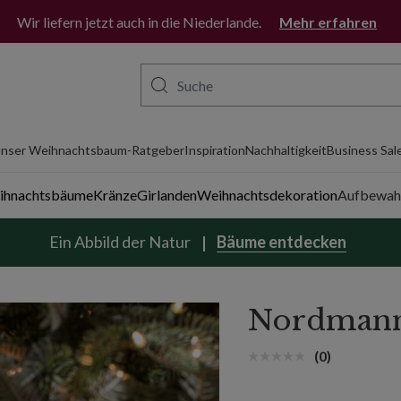
Wir liefern jetzt auch in die Niederlande.
Mehr erfahren
nser Weihnachtsbaum-Ratgeber
Inspiration
Nachhaltigkeit
Business Sal
eihnachtsbäume
Kränze
Girlanden
Weihnachtsdekoration
Aufbewah
Ein Abbild der Natur
Bäume entdecken
Nordmann
(0)