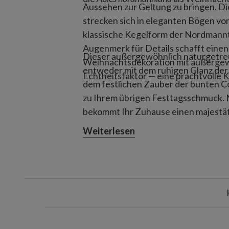
Aussehen zur Geltung zu bringen. Di
strecken sich in eleganten Bögen 
klassische Kegelform der Nordmann
Augenmerk für Details schafft eine
Dieser außergewöhnlich naturgetreu
Weihnachtsdekoration mit außergew
entweder mit dem ruhigen Glanz der
Echtheitsfaktor — eine prachtvolle K
dem festlichen Zauber der bunten C
zu Ihrem übrigen Festtagsschmuck. 
bekommt Ihr Zuhause einen majestä
Weiterlesen