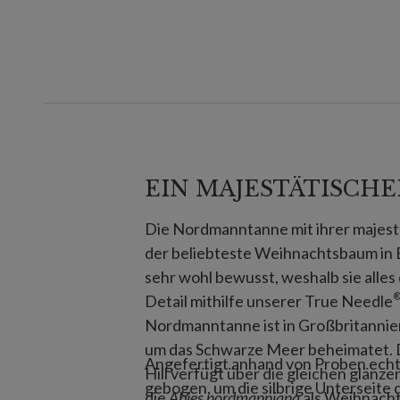
EIN MAJESTÄTISCH
Die Nordmanntanne mit ihrer majestä
der beliebteste Weihnachtsbaum in 
sehr wohl bewusst, weshalb sie alles
Detail mithilfe unserer True Needle
Nordmanntanne ist in Großbritannie
um das Schwarze Meer beheimatet. D
Angefertigt anhand von Proben echte
Hill verfügt über die gleichen glän
gebogen, um die silbrige Unterseite 
die
Abies nordmanniana
als Weihnachts