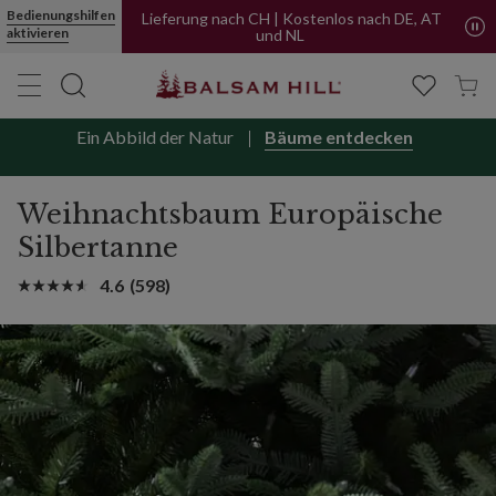
Jetzt kaufen, später bezahlen mit PayPal
Bedienungshilfen
aktivieren
Lieferung nach CH | Kostenlos nach DE, AT
und NL
Ein Abbild der Natur
Bäume entdecken
Weihnachtsbaum Europäische
Silbertanne
4.6
(598)