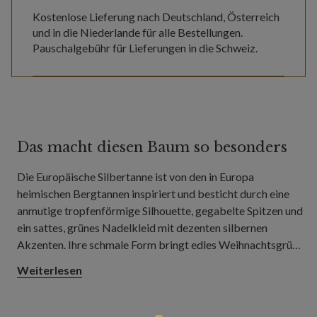
Kostenlose Lieferung nach Deutschland, Österreich
und in die Niederlande für alle Bestellungen.
Pauschalgebühr für Lieferungen in die Schweiz.
Das macht diesen Baum so besonders
Die Europäische Silbertanne ist von den in Europa
heimischen Bergtannen inspiriert und besticht durch eine
anmutige tropfenförmige Silhouette, gegabelte Spitzen und
ein sattes, grünes Nadelkleid mit dezenten silbernen
Akzenten. Ihre schmale Form bringt edles Weihnachtsgrün
in Flure, Essecken, kleinere Wohnzimmer und Wohnungen,
Weiterlesen
ohne zu viel Stellfläche zu beanspruchen.