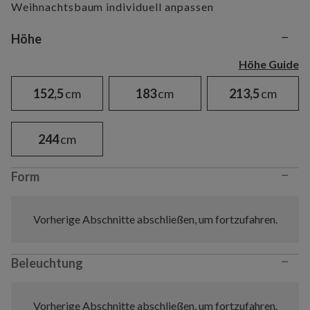
Weihnachtsbaum individuell anpassen
−
Variant selection
Höhe
Höhe Guide
152,5
cm
183
cm
213,5
cm
244
cm
−
Form
Vorherige Abschnitte abschließen, um fortzufahren.
−
Beleuchtung
Vorherige Abschnitte abschließen, um fortzufahren.