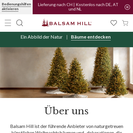
Bedienungshilfen
Lieferung nach CH | Kostenlos nach DE, AT
aktivieren
und NL
Ein Abbild der Natur
Bäume entdecken
Über uns
Balsam Hill ist der führende Anbieter von naturgetreuen
künstlichen Weihnachtsbäumen
und -dekorationen
, die