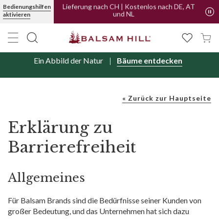
Bedienungshilfen
Lieferung nach CH | Kostenlos nach DE, AT
aktivieren
und NL
Wir liefern jetzt auch in die Niederlande.
Mehr erfahren
Ein Abbild der Natur
Bäume entdecken
« Zurück zur Hauptseite
Erklärung zu
Barrierefreiheit
Allgemeines
Für Balsam Brands
sind die Bedürfnisse seiner Kunden von
großer Bedeutung, und das Unternehmen hat sich dazu