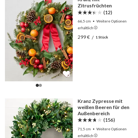
Zitrusfrüchten
(12)
66,5 cm
•
Weitere
Optionen
erhältlich
Ansicht Kranz mit Zitrusf
299 €
/
1 Stück
Ansicht Kranz mit Zitrusf
Kranz Zypresse mit
weißen Beeren für den
Außenbereich
(156)
71,5 cm
•
Weitere
Optionen
erhältlich