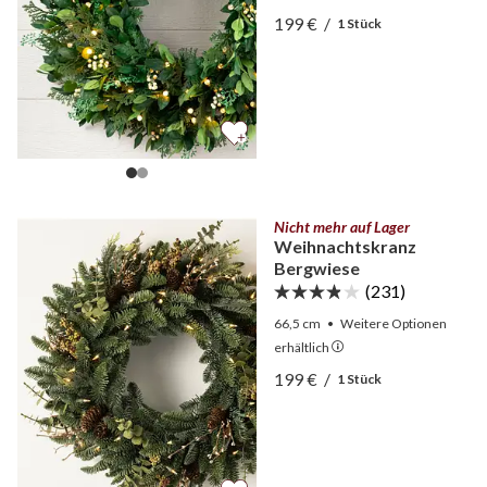
Ansicht Kranz Zypresse m
199 €
/
1 Stück
Ansicht Kranz Zypresse m
Nicht mehr auf Lager
Weihnachtskranz
Bergwiese
(231)
66,5 cm
•
Weitere
Optionen
erhältlich
Ansicht Weihnachtskranz
199 €
/
1 Stück
Ansicht Weihnachtskranz