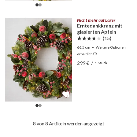
Nicht mehr auf Lager
Erntedankkranz mit
glasierten Äpfeln
(15)
66,5 cm
•
Weitere
Optionen
erhältlich
Ansicht Erntedankkranz mi
299 €
/
1 Stück
Ansicht Erntedankkranz mi
8 von 8 Artikeln werden angezeigt