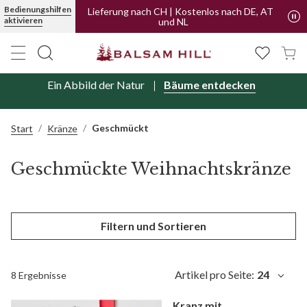
Jetzt kaufen, später bezahlen mit PayPal
Bedienungshilfen
aktivieren
Lieferung nach CH | Kostenlos nach DE, AT
und NL
Ein Abbild der Natur
Bäume entdecken
Geschmückt
Start
Kränze
Geschmückte Weihnachtskränze
Filtern und Sortieren
Artikel pro Seite:
24
8 Ergebnisse
Kranz mit