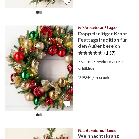
Nicht mehr auf Lager
Doppelseitiger Kranz
Festtagstradition für
den Außenbereich
(137)
76,5 cm
•
Weitere
Größen
erhältlich
Ansicht Doppelseitiger Kr
299 €
/
1 Stück
Ansicht Doppelseitiger Kr
Nicht mehr auf Lager
Weihnachtskranz