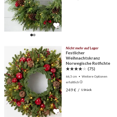
Ansicht Kranz Tannenzaub
Nicht mehr auf Lager
Festlicher
Weihnachtskranz
Norwegische Rotfichte
(75)
66,5 cm
•
Weitere
Optionen
erhältlich
Ansicht Festlicher Weihna
249 €
/
1 Stück
Ansicht Festlicher Weihna