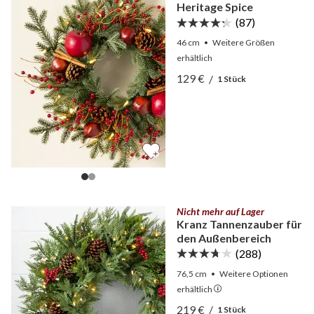
Heritage Spice
(87)
46 cm
•
Weitere
Größen
erhältlich
Ansicht Weihnachtskranz 
129 €
/
1 Stück
Ansicht Weihnachtskranz 
Nicht mehr auf Lager
Kranz Tannenzauber für
den Außenbereich
(288)
76,5 cm
•
Weitere
Optionen
erhältlich
Ansicht Kranz Tannenzaub
219 €
/
1 Stück