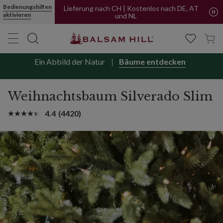
Bedienungshilfen
Jetzt kaufen, später bezahlen mit PayPal
aktivieren
Lieferung nach CH | Kostenlos nach DE, AT
und NL
Ein Abbild der Natur
Bäume entdecken
Weihnachtsbaum Silverado Slim
4.4
(4420)