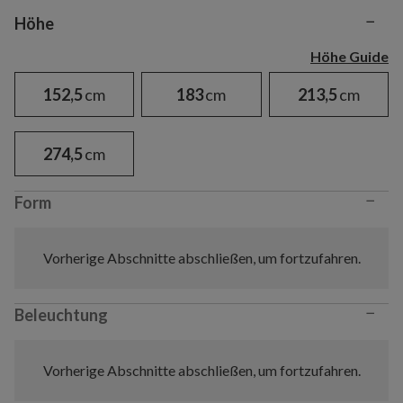
−
Variant selection
Höhe
Höhe Guide
152,5
cm
183
cm
213,5
cm
274,5
cm
−
Form
Vorherige Abschnitte abschließen, um fortzufahren.
−
Beleuchtung
Vorherige Abschnitte abschließen, um fortzufahren.