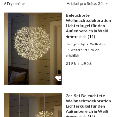
Artikel pro Seite:
24
6 Ergebnisse
Beleuchtete
Weihnachtsdekoration
Lichterkugel für den
Außenbereich in Weiß
(11)
Handgefertigt
Wetterfest
•
Weitere
Set-Größen
erhältlich
Ansicht Beleuchtete Weihn
219 €
/
1 Stück
Ansicht Beleuchtete Weihn
2er-Set Beleuchtete
Weihnachtsdekoration
Lichterkugel für den
Außenbereich in Weiß
(11)