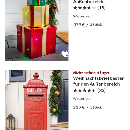
Außenbereich
(19)
Wetterfest
Ansicht Beleuchtete Weih
379 €
/
3 Stück
Ansicht Beleuchtete Weih
Nicht mehr auf Lager
Weihnachtsbriefkasten
für den Außenbereich
(33)
Wetterfest
Ansicht Weihnachtsbriefk
219 €
/
1 Stück
Ansicht Weihnachtsbriefk