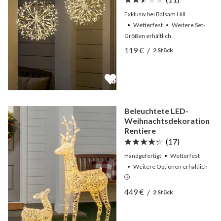
Exklusiv bei Balsam Hill
Wetterfest
•
Weitere
Set-
Größen
erhältlich
Ansicht 2er-Set Beleuchte
119 €
/
2 Stück
Ansicht 2er-Set Beleuchte
Beleuchtete LED-
Weihnachtsdekoration
Rentiere
(17)
Handgefertigt
Wetterfest
•
Weitere
Optionen
erhältlich
Ansicht Beleuchtete LED-
449 €
/
2 Stück
Ansicht Beleuchtete LED-