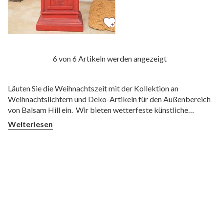
6 von 6 Artikeln werden angezeigt
Läuten Sie die Weihnachtszeit mit der Kollektion an
Weihnachtslichtern und Deko-Artikeln für den Außenbereich
von Balsam Hill ein. Wir bieten wetterfeste künstliche
Bäume und Gestecke und eine Vielzahl von
Weiterlesen
Beleuchtungsoptionen, die Ihren Vorgarten in eine festliche
Weihnachtsszenerie verwandeln.
Wo bringt man Weihnachtsdeko außen an?
Überlegen Sie sich zunächst, in welchem Stil und in welchen
Farben Sie den Außenbereich schmücken möchten. Setzen
Sie Ihr Konzept anschließend mit außergewöhnlicher
Weihnachtsdeko außen um. Mit bunten Lichterketten,
Weihnachtskränzen und Girlanden lassen sich stilvolle
Szenen gestalten, die Ihren Nachbarn während der gesamten