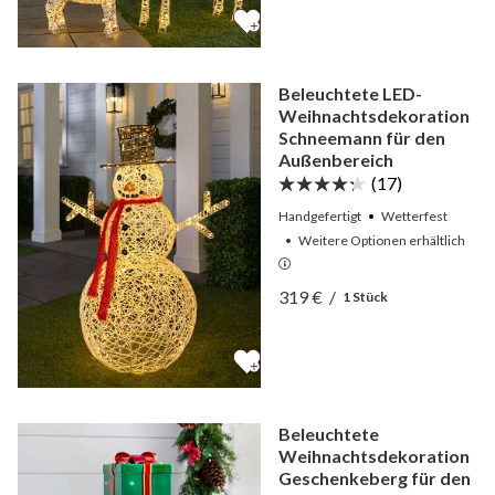
Beleuchtete LED-
Weihnachtsdekoration
Schneemann für den
Außenbereich
(17)
Handgefertigt
Wetterfest
•
Weitere
Optionen
erhältlich
Ansicht Beleuchtete LED-
319 €
/
1 Stück
Ansicht Beleuchtete LED-
Beleuchtete
Weihnachtsdekoration
Geschenkeberg für den