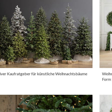
tiver Kaufratgeber für künstliche Weihnachtsbäume
Weihn
Form 