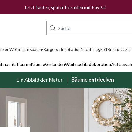
Jetzt kaufen, später bezahlen mit PayPal
nser Weihnachtsbaum-Ratgeber
Inspiration
Nachhaltigkeit
Business Sal
eihnachtsbäume
Kränze
Girlanden
Weihnachtsdekoration
Aufbewah
Ein Abbild der Natur
Bäume entdecken