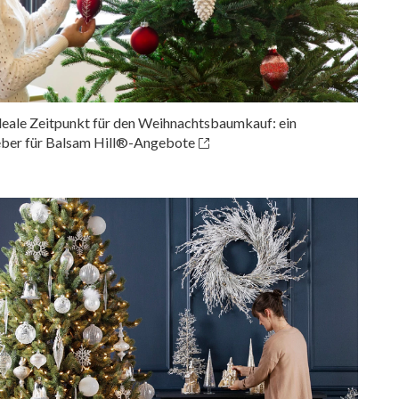
deale Zeitpunkt für den Weihnachtsbaumkauf: ein
ber für Balsam Hill®-Angebote