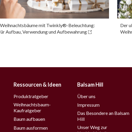
r Weihnachtsbäume mit Twinkly®-Beleuchtung:
Der u
für Aufbau, Verwendung und Aufbewahrung
Weihn
Ressourcen & Ideen
Balsam Hill
Produktratgeber
Über uns
Weihnachtsbaum-
Impressum
Kaufratgeber
Das Besondere an Balsam
Baum aufbauen
Hill
Unser Weg zur
Baum ausformen