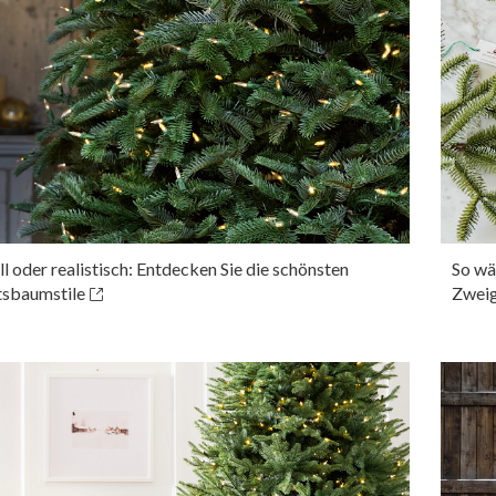
ll oder realistisch: Entdecken Sie die schönsten
So wä
sbaumstile
Zweig