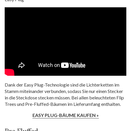
Dank der Easy Plug-Technologie sind die Lichterketten im
Stamm miteinander verbunden, sodass Sie nur einen Stecker
in die Steckdose stecken müssen. Bei allen beleuchteten Flip
Trees und Pre-Fluffed-Bäumen im Lieferumfang enthalten.
EASY PLUG-BÄUME KAUFEN »