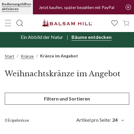
Bedienungshilfen
Jetzt kaufen, später bezahlen mit PayPal
aktivieren
Ein Abbild der Natur
Bäume entdecken
Kränze im Angebot
Start
Kränze
Weihnachtskränze im Angebot
Filtern und Sortieren
Artikel pro Seite:
24
0 Ergebnisse