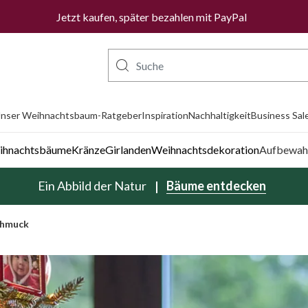
Wir liefern jetzt auch in die Niederlande.
Mehr erfahren
Jetzt kaufen, später bezahlen mit PayPal
nser Weihnachtsbaum-Ratgeber
Inspiration
Nachhaltigkeit
Business Sal
eihnachtsbäume
Kränze
Girlanden
Weihnachtsdekoration
Aufbewah
Ein Abbild der Natur
Bäume entdecken
chmuck