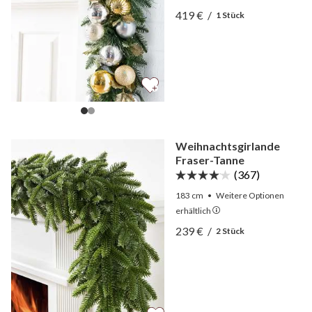
Ansicht Weihnachtsgirlan
419 €
/
1 Stück
Ansicht Weihnachtsgirlan
Weihnachtsgirlande
Fraser-Tanne
(367)
183 cm
•
Weitere
Optionen
erhältlich
Ansicht Weihnachtsgirlan
239 €
/
2 Stück
Ansicht Weihnachtsgirlan