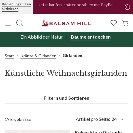
Bedienungshilfen
Jetzt kaufen, später bezahlen mit PayPal
aktivieren
Ein Abbild der Natur
Bäume entdecken
Girlanden
Start
Kränze & Girlanden
Künstliche Weihnachtsgirlanden
Filtern und Sortieren
Artikel pro Seite:
24
19 Ergebnisse
Beleuchtete Girlande