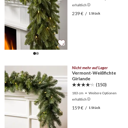
erhältlich
Ansicht Weihnachtsgirlan
239 €
/
1 Stück
Ansicht Weihnachtsgirlan
Nicht mehr auf Lager
Vermont-Weißfichte
Girlande
(150)
183 cm
•
Weitere
Optionen
erhältlich
Ansicht Vermont-Weißfich
159 €
/
1 Stück
Ansicht Vermont-Weißfich