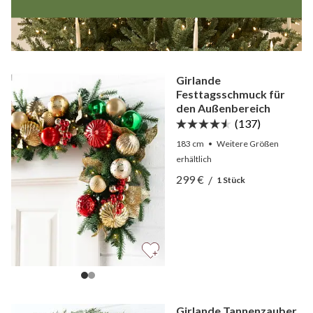
Girlande
Festtagsschmuck für
den Außenbereich
(137)
183 cm
•
Weitere
Größen
erhältlich
Ansicht Girlande Festtag
299 €
/
1 Stück
Ansicht Girlande Festtag
Girlande Tannenzauber