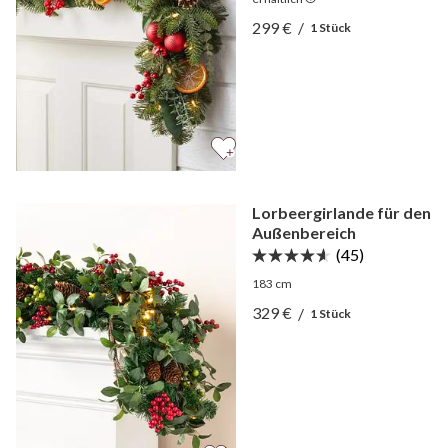
Ansicht Girlande mit Zitr
299 €
/
1 Stück
Ansicht Girlande mit Zitr
Lorbeergirlande für den
Außenbereich
(45)
183 cm
Ansicht Lorbeergirlande f
329 €
/
1 Stück
Ansicht Lorbeergirlande f