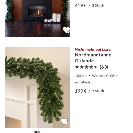
Ansicht Girlande mit Kief
419 €
/
2 Stück
Ansicht Girlande mit Kief
Nicht mehr auf Lager
Nordmanntanne
Girlande
(63)
183 cm
•
Weitere
Größen
erhältlich
Ansicht Nordmanntanne G
199 €
/
1 Stück
Ansicht Nordmanntanne G