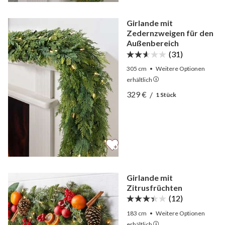
Girlande mit
Zedernzweigen für den
Außenbereich
(31)
305 cm
•
Weitere
Optionen
erhältlich
Ansicht Girlande mit Zed
329 €
/
1 Stück
Ansicht Girlande mit Zed
Girlande mit
Zitrusfrüchten
(12)
183 cm
•
Weitere
Optionen
erhältlich