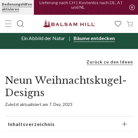
Bedienungshilfen
Lieferung nach CH | Kostenlos nach DE, AT
aktivieren
und NL
Ein Abbild der Natur
Bäume entdecken
Zurück zu den Ideen
Neun Weihnachtskugel-
Designs
Zuletzt aktualisiert am 7. Dez. 2023
Inhaltsverzeichnis