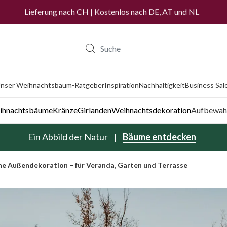
Lieferung nach CH | Kostenlos nach DE, AT und NL
nser Weihnachtsbaum-Ratgeber
Inspiration
Nachhaltigkeit
Business Sal
eihnachtsbäume
Kränze
Girlanden
Weihnachtsdekoration
Aufbewah
Ein Abbild der Natur
Bäume entdecken
che Außendekoration – für Veranda, Garten und Terrasse