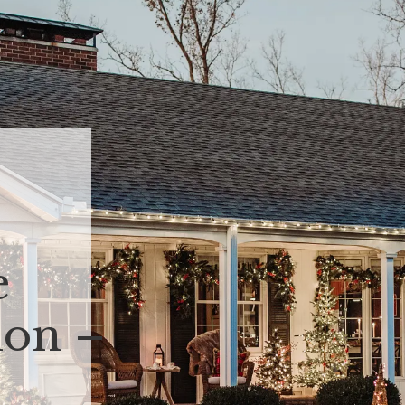
n
e
ion –