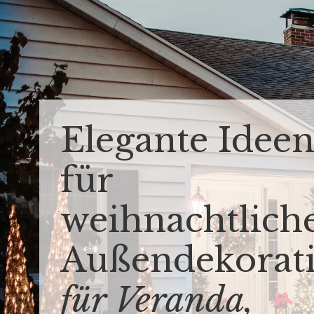
Elegante Idee
für
weihnachtlich
Außendekorat
für Veranda,