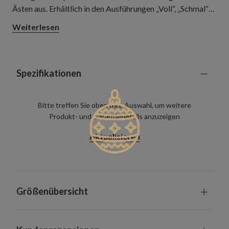
Ästen aus. Erhältlich in den Ausführungen „Voll“, „Schmal“
und „Breit“, passt sie sich einer Vielzahl von Räumen an – von
Weiterlesen
kompakten Zimmern und Essbereichen bis hin zu offenen
Wohnräumen, in denen ein klassischer
Weihnachtstischschmuck besonders gut zur Geltung
kommt.
Spezifikationen
Bitte treffen Sie oben Ihre Auswahl, um weitere
Produkt- und Garantiedetails anzuzeigen
Aktualisieren
Größenübersicht