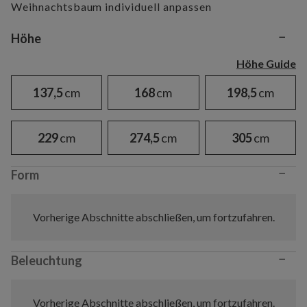
Weihnachtsbaum individuell anpassen
−
Variant selection
Höhe
Höhe Guide
137,5
cm
168
cm
198,5
cm
229
cm
274,5
cm
305
cm
−
Form
Vorherige Abschnitte abschließen, um fortzufahren.
−
Beleuchtung
Vorherige Abschnitte abschließen, um fortzufahren.