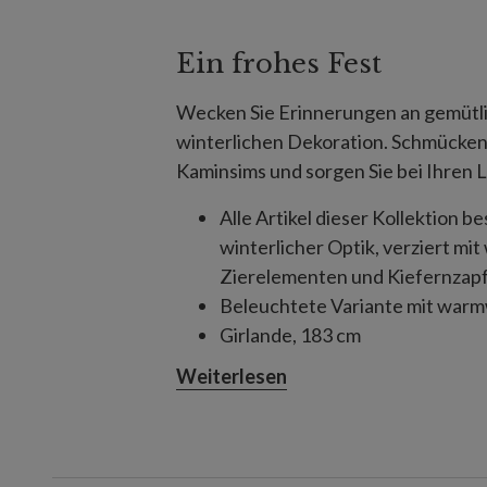
Ein frohes Fest
Wecken Sie Erinnerungen an gemütli
winterlichen Dekoration. Schmücken
Kaminsims und sorgen Sie bei Ihren
Alle Artikel dieser Kollektion 
winterlicher Optik, verziert m
Zierelementen und Kiefernzap
Beleuchtete Variante mit war
Girlande, 183 cm
Breite: 20 cm
Weiterlesen
Jeder Artikel erfordert 4 Batte
Geeignet für Innenräume und 