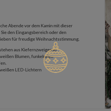
che Abende vor dem Kamin mit dieser
 Sie den Eingangsbereich oder den
 Lieben für freudige Weihnachtsstimmung.
bestehen aus Kiefernzweigen in
it weißen Blumen, funkelnden
fen.
mweißen LED-Lichtern
rien der Größe AA (nicht enthalten)
überdachte Außenbereiche