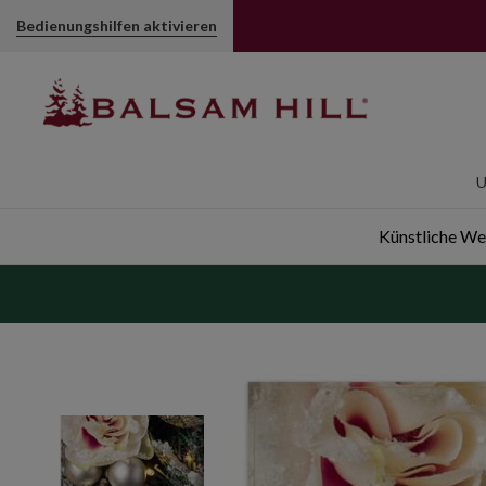
Wintertraum Weihnachtsgirlande | Balsam Hill
Bedienungshilfen aktivieren
U
Künstliche W