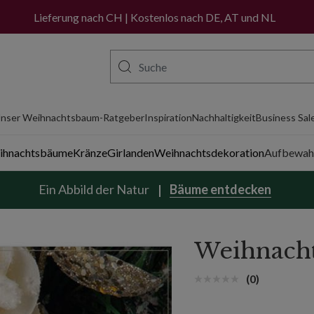
Jetzt kaufen, später bezahlen mit PayPal
Lieferung nach CH | Kostenlos nach DE, AT und NL
nser Weihnachtsbaum-Ratgeber
Inspiration
Nachhaltigkeit
Business Sal
eihnachtsbäume
Kränze
Girlanden
Weihnachtsdekoration
Aufbewah
Ein Abbild der Natur
Bäume entdecken
Weihnacht
(0)