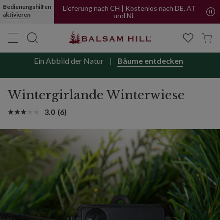
Wintergirlande „Winterwiese“ | Balsam Hill
Bedienungshilfen
Lieferung nach CH | Kostenlos nach DE, AT
aktivieren
und NL
Ein Abbild der Natur
Bäume entdecken
Wintergirlande Winterwiese
3.0
(6)