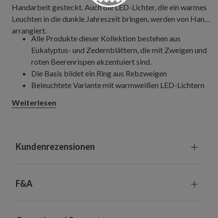
Handarbeit gesteckt. Auch die LED-Lichter, die ein warmes
Leuchten in die dunkle Jahreszeit bringen, werden von Hand
arrangiert.
Alle Produkte dieser Kollektion bestehen aus
Eukalyptus- und Zedernblättern, die mit Zweigen und
roten Beerenrispen akzentuiert sind.
Die Basis bildet ein Ring aus Rebzweigen
Beleuchtete Variante mit warmweißen LED-Lichtern
Jeweils 305 cm lang und 15 cm breit
Weiterlesen
Jeder Artikel erfordert 4 Batterien der Größe AA
(nicht enthalten)
Mit eingebauter Zeitschaltuhr: 6 Stunden
eingeschaltet, 18 Stunden ausgeschaltet
Kundenrezensionen
Jeder Artikel ist ein handgefertigtes Unikat mit
leichten Variationen
Geeignet für Innenräume und überdachte
F&A
Außenbereiche