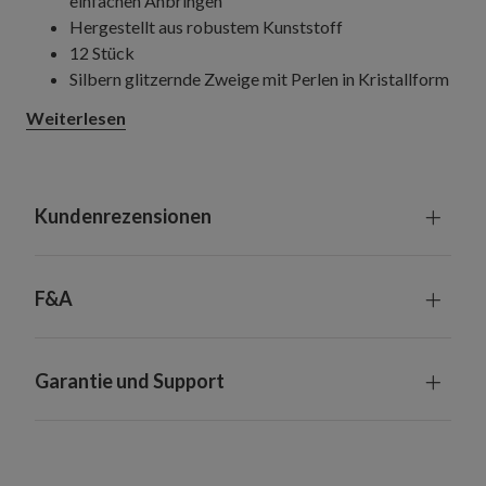
einfachen Anbringen
Hergestellt aus robustem Kunststoff
12 Stück
Silbern glitzernde Zweige mit Perlen in Kristallform
Länge: 76,5 cm, Breite: 30,5 cm
Weiterlesen
Geeignet für Innenräume und überdachte
Außenbereiche
Kundenrezensionen
F&A
Garantie und Support