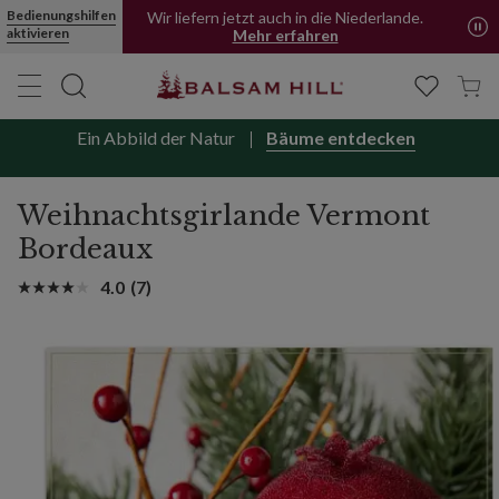
Weihnachtsgirlande Vermont Bordeaux | Balsam Hill
Bedienungshilfen
Wir liefern jetzt auch in die Niederlande.
aktivieren
Mehr erfahren
Ein Abbild der Natur
Bäume entdecken
Weihnachtsgirlande Vermont
Bordeaux
4.0
(7)