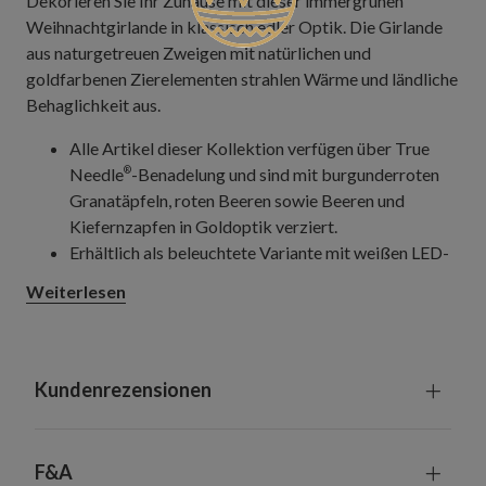
Dekorieren Sie Ihr Zuhause mit dieser immergrünen
Weihnachtgirlande in klassisch edler Optik. Die Girlande
aus naturgetreuen Zweigen mit natürlichen und
goldfarbenen Zierelementen strahlen Wärme und ländliche
Behaglichkeit aus.
Alle Artikel dieser Kollektion verfügen über True
Needle
-Benadelung und sind mit burgunderroten
®
Granatäpfeln, roten Beeren sowie Beeren und
Kiefernzapfen in Goldoptik verziert.
Erhältlich als beleuchtete Variante mit weißen LED-
Lichtern
Weiterlesen
Jeweils 305 cm lang und 30,5 cm breit
Jeder Artikel erfordert 4 Batterien der Größe AA
(nicht enthalten)
Die Basis bildet ein Ring aus Rebzweigen
Kundenrezensionen
Mit eingebauter Zeitschaltuhr: 6 Stunden
eingeschaltet, 18 Stunden ausgeschaltet
Geeignet für Innenräume und überdachte
F&A