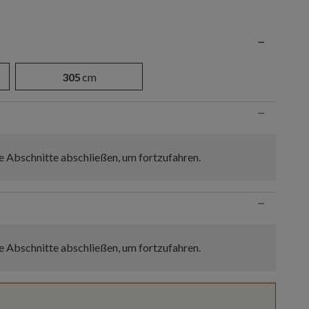
n
−
305
cm
−
e Abschnitte abschließen, um fortzufahren.
−
e Abschnitte abschließen, um fortzufahren.