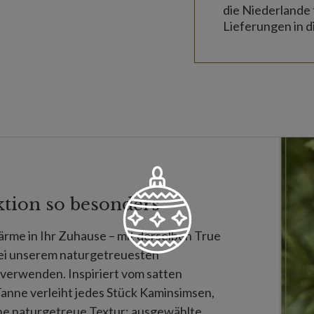
die Niederlande 
Lieferungen in d
ktion so besonders
rme in Ihr Zuhause – mit derselben True
bei unserem naturgetreuesten
verwenden. Inspiriert vom satten
anne verleiht jedes Stück Kaminsimsen,
ne naturgetreue Textur; ausgewählte