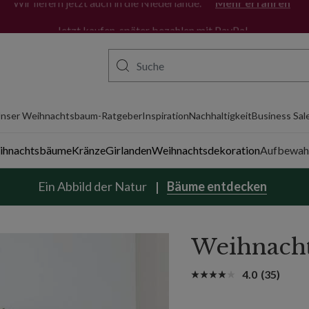
Wir liefern jetzt auch in die Niederlande.
Mehr erfahren
nser Weihnachtsbaum-Ratgeber
Inspiration
Nachhaltigkeit
Business Sal
eihnachtsbäume
Kränze
Girlanden
Weihnachtsdekoration
Aufbewah
Ein Abbild der Natur
Bäume entdecken
Weihnacht
4.0
(35)