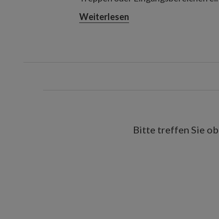
Größen sind zudem mit sanften Licht
Weiterlesen
einladenden Schimmer.
Bitte treffen Sie o