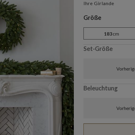
Ihre Girlande
Variant selectio
Größe
183
cm
Set-Größe
Vorherig
Beleuchtung
Vorherig