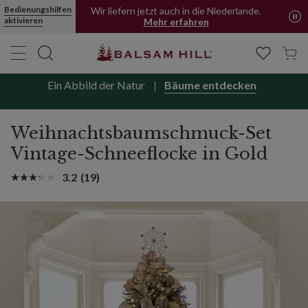
Bedienungshilfen
Wir liefern jetzt auch in die Niederlande.
aktivieren
Mehr erfahren
Ein Abbild der Natur
Bäume entdecken
Weihnachtsbaumschmuck-Set
Vintage-Schneeflocke in Gold
3.2
(19)