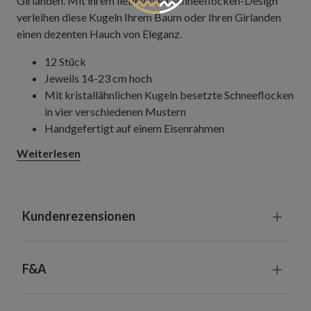
Girlanden. Mit ihrem liebevollen Schneeflocken-Design
verleihen diese Kugeln Ihrem Baum oder Ihren Girlanden
einen dezenten Hauch von Eleganz.
12 Stück
Jeweils 14-23 cm hoch
Mit kristallähnlichen Kugeln besetzte Schneeflocken
in vier verschiedenen Mustern
Handgefertigt auf einem Eisenrahmen
Jeder Artikel ist ein handgefertigtes Unikat mit
Weiterlesen
leichten Variationen
Nur zur Innennutzung geeignet
Kundenrezensionen
F&A