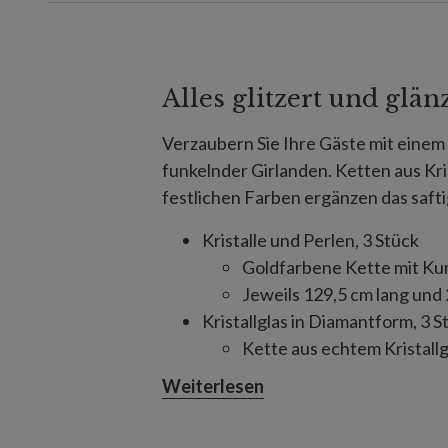
Alles glitzert und glän
Verzaubern Sie Ihre Gäste mit eine
funkelnder Girlanden. Ketten aus Kri
festlichen Farben ergänzen das saft
Kristalle und Perlen, 3 Stück
Goldfarbene Kette mit Kun
Jeweils 129,5 cm lang und 
Kristallglas in Diamantform, 3 S
Kette aus echtem Kristallg
Jeweils 183 cm lang x 2,5 c
Weiterlesen
Kristallformationen, 3 Stück
Glaskette mit echtem Krist