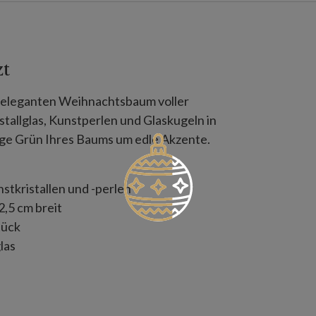
zt
m eleganten Weihnachtsbaum voller
stallglas, Kunstperlen und Glaskugeln in
ige Grün Ihres Baums um edle Akzente.
stkristallen und -perlen
2,5 cm breit
tück
las
m breit
allglas