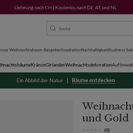
Lieferung nach CH | Kostenlos nach DE, AT und NL
nser Weihnachtsbaum-Ratgeber
Inspiration
Nachhaltigkeit
Business Sal
eihnachtsbäume
Kränze
Girlanden
Weihnachtsdekoration
Aufbewah
Ein Abbild der Natur
Bäume entdecken
Weihnacht
und Gold
(0)