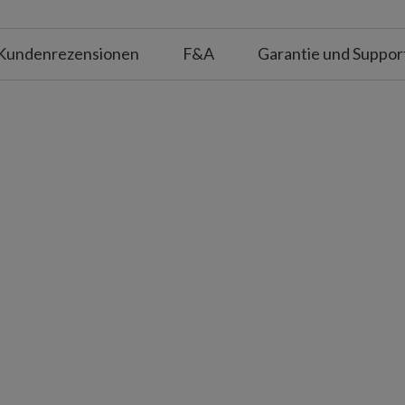
m breit
Kundenrezensionen
F&A
Garantie und Suppor
Lametta in Silber und Gold
m breit
igtes Unikat mit leichten Variationen.
t