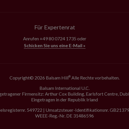
Für Expertenrat
Anrufen
+49 80 0724 1735
oder
Schicken Sie uns eine E-Mail »
Copyright© 2026 Balsam Hill
Alle Rechte vorbehalten.
®
Balsam International U.C.
getragener Firmensitz: Arthur Cox Building, Earlsfort Centre, Dubl
Eingetragen in der Republik Irland
lsregisternr. 549722 | Umsatzsteuer-Identifikationsnr. GB213
WEEE-Reg.-Nr. DE 31486596