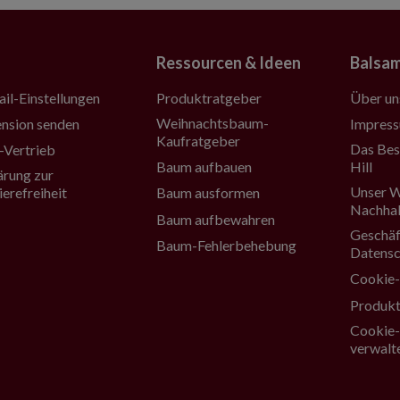
Ressourcen & Ideen
Balsam
Produktratgeber
Über un
il-Einstellungen
Weihnachtsbaum-
Impres
nsion senden
Kaufratgeber
Das Bes
Vertrieb
Baum aufbauen
Hill
ärung zur
Unser W
Baum ausformen
ierefreiheit
Nachhal
Baum aufbewahren
Geschäf
Baum-Fehlerbehebung
Datensc
Cookie-
Produkt
Cookie-
verwalt