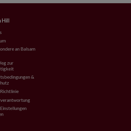
 Hill
s
sum
ondere an Balsam
eg zur
tigkeit
tsbedingungen &
hutz
Richtlinie
verantwortung
Einstellungen
en