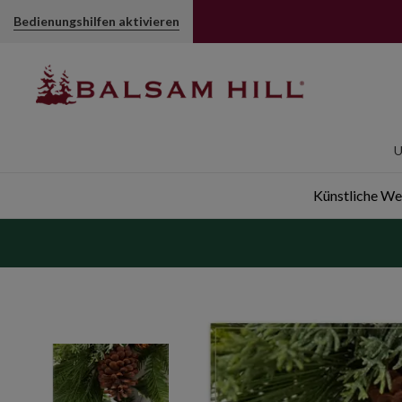
Türkranz "Hollybrook Lane" | Balsam Hill
Bedienungshilfen aktivieren
U
Künstliche W