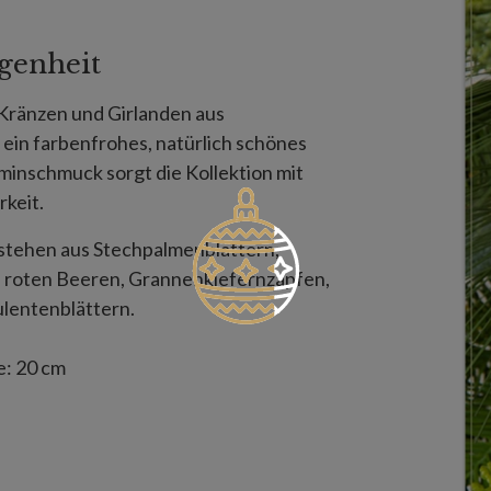
genheit
 Kränzen und Girlanden aus
ein farbenfrohes, natürlich schönes
inschmuck sorgt die Kollektion mit
rkeit.
bestehen aus Stechpalmenblättern,
, roten Beeren, Grannenkiefernzapfen,
lentenblättern.
: 20 cm
aus Rebzweigen.
,5 cm
überdachte Außenbereiche