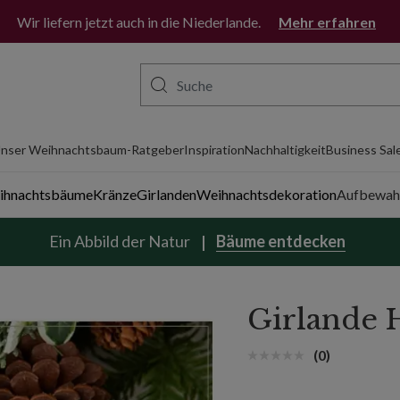
Wir liefern jetzt auch in die Niederlande.
Mehr erfahren
nser Weihnachtsbaum-Ratgeber
Inspiration
Nachhaltigkeit
Business Sal
eihnachtsbäume
Kränze
Girlanden
Weihnachtsdekoration
Aufbewah
Ein Abbild der Natur
Bäume entdecken
Girlande 
(0)