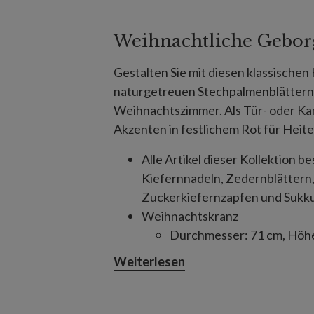
Weihnachtliche Gebor
Gestalten Sie mit diesen klassischen
naturgetreuen Stechpalmenblättern 
Weihnachtszimmer. Als Tür- oder Kam
Akzenten in festlichem Rot für Heite
Alle Artikel dieser Kollektion 
Kiefernnadeln, Zedernblättern
Zuckerkiefernzapfen und Sukku
Weihnachtskranz
Durchmesser: 71 cm, Höhe
Die Basis bildet ein Ring 
Weiterlesen
Girlande
Länge: 305 cm, Breite: 12
Geeignet für Innenräume und 