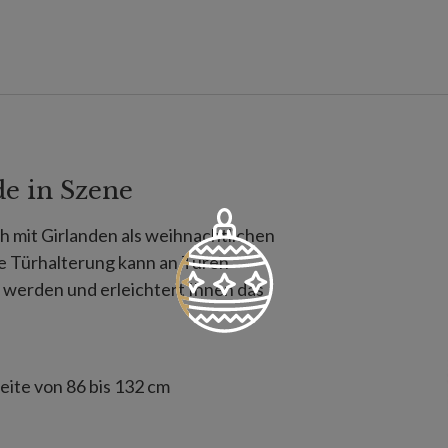
de in Szene
 mit Girlanden als weihnachtlichen
e Türhalterung kann an Türen
 werden und erleichtert Ihnen das
eite von 86 bis 132 cm