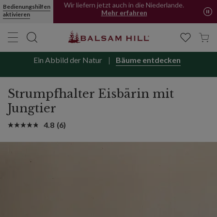
Bedienungshilfen
Wir liefern jetzt auch in die Niederlande.
aktivieren
Mehr erfahren
Jetzt kaufen, später bezahlen mit PayPal
Ein Abbild der Natur
Bäume entdecken
Strumpfhalter Eisbärin mit
Jungtier
4.8
(6)