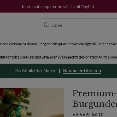
Wir liefern jetzt auch in die Niederlande.
Mehr erfahren
Jetzt kaufen, später bezahlen mit PayPal
nser Weihnachtsbaum-Ratgeber
Inspiration
Nachhaltigkeit
Business Sal
eihnachtsbäume
Kränze
Girlanden
Weihnachtsdekoration
Aufbewah
Ein Abbild der Natur
Bäume entdecken
Premium-S
Burgunde
5.0
(1)