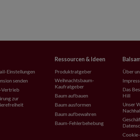
Ressourcen & Ideen
Balsam
Produktratgeber
Über un
il-Einstellungen
Weihnachtsbaum-
Impres
nsion senden
Kaufratgeber
Das Bes
Vertrieb
Baum aufbauen
Hill
ärung zur
Unser W
Baum ausformen
ierefreiheit
Nachhal
Baum aufbewahren
Geschäf
Baum-Fehlerbehebung
Datensc
Cookie-