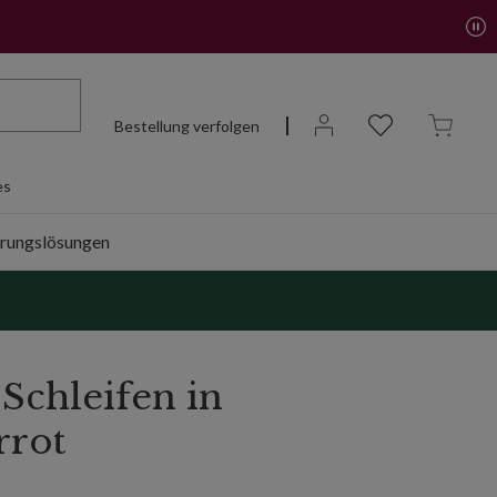
Bestellung verfolgen
es
rungslösungen
chleifen in
rrot