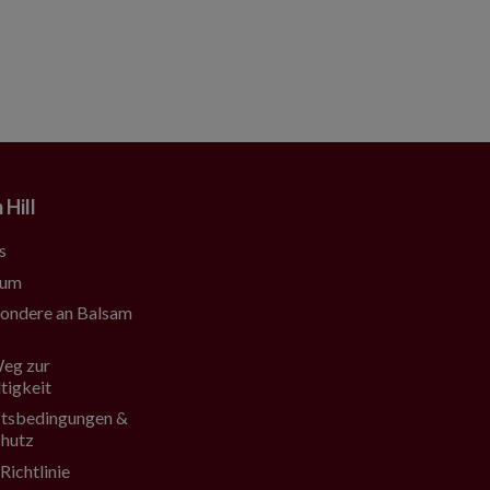
 Hill
s
sum
ondere an Balsam
eg zur
tigkeit
tsbedingungen &
hutz
Richtlinie