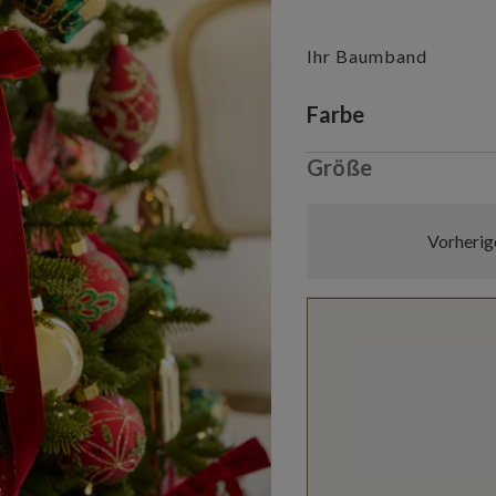
Ihr Baumband
Variant selectio
Farbe
Größe
Vorherig