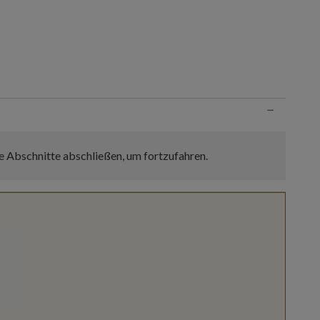
n
−
e Abschnitte abschließen, um fortzufahren.