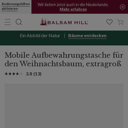
Mobile Standard-Aufbewahrungstasche für den Weihnachtsbaum 
Bedienungshilfen
Wir liefern jetzt auch in die Niederlande.
aktivieren
Mehr erfahren
Ein Abbild der Natur
Bäume entdecken
Mobile Aufbewahrungstasche für
den Weihnachtsbaum, extragroß
3.8
(13)