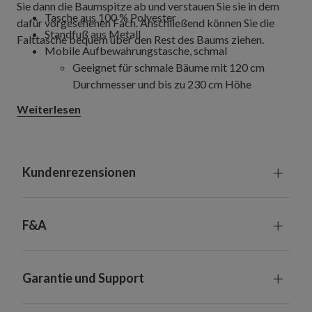
Sie dann die Baumspitze ab und verstauen Sie sie in dem
Tasche aus 100 % Polyester
dafür vorgesehenen Fach. Anschließend können Sie die
Standfuß aus Metall
Falttasche bequem über den Rest des Baums ziehen.
Mobile Aufbewahrungstasche, schmal
Geeignet für schmale Bäume mit 120 cm
Durchmesser und bis zu 230 cm Höhe
Durchmesser: 76 cm, Höhe: 226 cm
Weiterlesen
Mobile Aufbewahrungstasche, Standardgröße
Geeignet für Bäume mit 150 cm Durchmesser
und bis zu 270 cm Höhe
Durchmesser: 84 cm, Höhe: 241,5 cm
Kundenrezensionen
Mobile Aufbewahrungstasche, extragroß
Geeignet für Bäume mit 175 cm Durchmesser
und bis zu 270 cm Höhe
F&A
Durchmesser: 101,5 cm, Höhe: 274,5 cm
Geeignet für Bäume mit einem Stamm mit 5 cm
Durchmesser
Garantie und Support