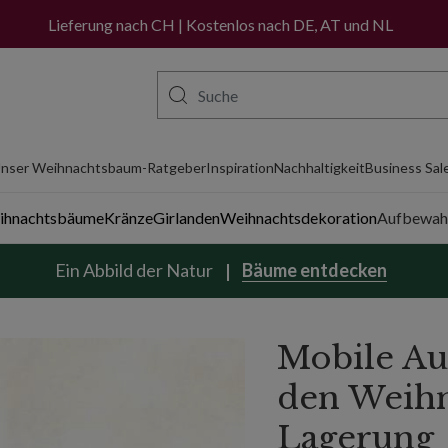
Lieferung nach CH | Kostenlos nach DE, AT und NL
nser Weihnachtsbaum-Ratgeber
Inspiration
Nachhaltigkeit
Business Sal
eihnachtsbäume
Kränze
Girlanden
Weihnachtsdekoration
Aufbewah
Ein Abbild der Natur
Bäume entdecken
Mobile Au
den Weihn
Lagerung