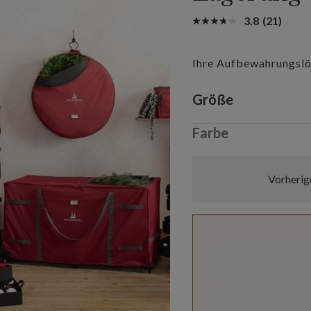
3.8
(21)
Ihre Aufbewahrungsl
Variant selectio
Größe
Farbe
Vorherig