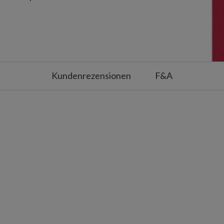
uen in der Aufbewahrungstasche
ommen werden.
®
rees
Kundenrezensionen
F&A