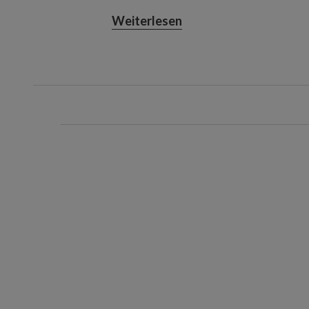
Der Baum muss vor dem Versta
Weiterlesen
abgebaut und auseinandergen
Nicht kompatibel mit den Flip T