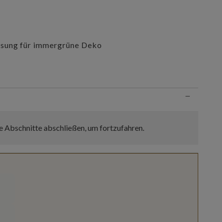
ösung für immergrüne Deko
n
−
e Abschnitte abschließen, um fortzufahren.