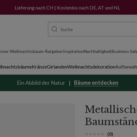
 - rot | Balsam Hill
Lieferung nach CH | Kostenlos nach DE, AT und NL
nser Weihnachtsbaum-Ratgeber
Inspiration
Nachhaltigkeit
Business Sal
eihnachtsbäume
Kränze
Girlanden
Weihnachtsdekoration
Aufbewah
Ein Abbild der Natur
Bäume entdecken
Metallisch
Baumstän
(0)