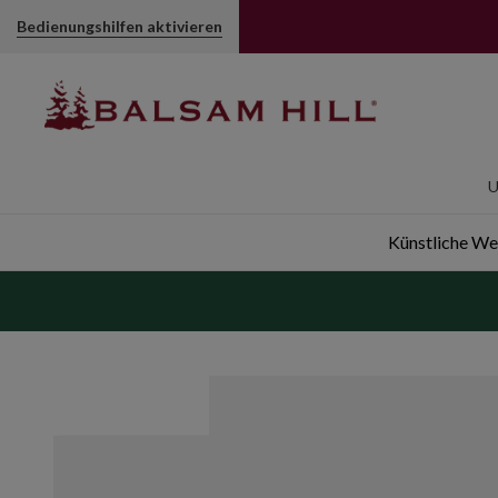
Metallische gesteppte Weihnachtsbaumständer-Manschette
Bedienungshilfen aktivieren
U
Künstliche W