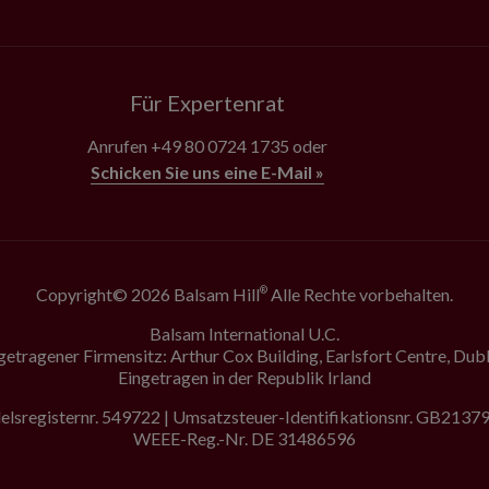
Für Expertenrat
Anrufen
+49 80 0724 1735
oder
Schicken Sie uns eine E-Mail »
Copyright© 2026 Balsam Hill
Alle Rechte vorbehalten.
®
Balsam International U.C.
getragener Firmensitz: Arthur Cox Building, Earlsfort Centre, Dubl
Eingetragen in der Republik Irland
lsregisternr. 549722 | Umsatzsteuer-Identifikationsnr. GB213
WEEE-Reg.-Nr. DE 31486596