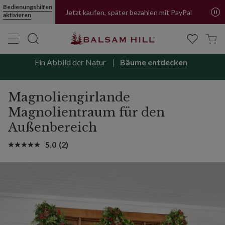
Magnoliengirlande Magnolientraum für den Außenbereich | Balsa
Mehr erfahren
Bedienungshilfen
aktivieren
Jetzt kaufen, später bezahlen mit PayPal
Ein Abbild der Natur
Bäume entdecken
Magnoliengirlande
Magnolientraum für den
Außenbereich
5.0
(2)