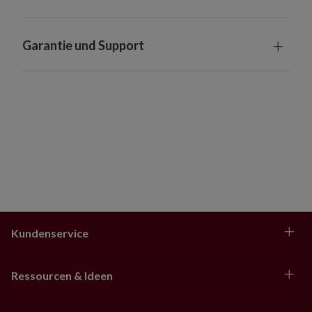
Wetterfest dank UV-Schutz. Für eine längere
Haltbarkeit empfehlen wir, den Artikel maximal drei
Monate pro Jahr im Freien zu verwenden.
Garantie und Support
Kundenservice
Ressourcen & Ideen