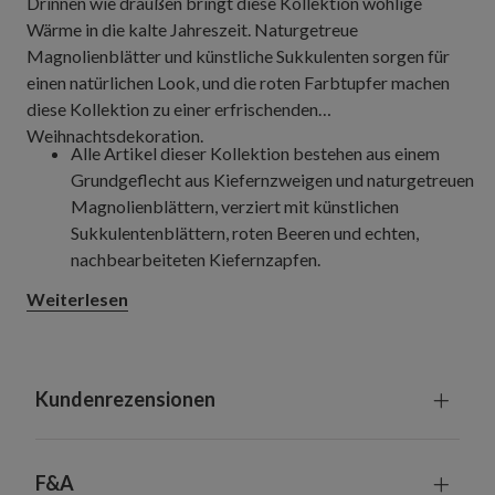
Drinnen wie draußen bringt diese Kollektion wohlige
Wärme in die kalte Jahreszeit. Naturgetreue
Magnolienblätter und künstliche Sukkulenten sorgen für
einen natürlichen Look, und die roten Farbtupfer machen
diese Kollektion zu einer erfrischenden
Weihnachtsdekoration.
Alle Artikel dieser Kollektion bestehen aus einem
Grundgeflecht aus Kiefernzweigen und naturgetreuen
Magnolienblättern, verziert mit künstlichen
Sukkulentenblättern, roten Beeren und echten,
nachbearbeiteten Kiefernzapfen.
Beleuchtete Variante mit weißen LED-Lichtern
Weiterlesen
Jeweils 35 cm breit
Jeder Artikel erfordert 3 Batterien der Größe D (nicht
enthalten)
Mit eingebauter Zeitschaltuhr: 6 Stunden
Kundenrezensionen
eingeschaltet, 18 Stunden ausgeschaltet
Jeder Artikel ist ein handgefertigtes Unikat mit
leichten Variationen
F&A