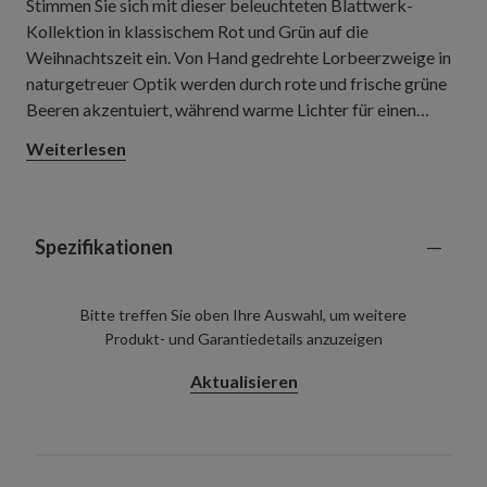
Stimmen Sie sich mit dieser beleuchteten Blattwerk-
Kollektion in klassischem Rot und Grün auf die
Weihnachtszeit ein. Von Hand gedrehte Lorbeerzweige in
naturgetreuer Optik werden durch rote und frische grüne
Beeren akzentuiert, während warme Lichter für einen
sanften, festlichen Glanz sorgen. Ob an der Haustür oder
Weiterlesen
auf dem Kaminsims – die Dekoration sorgt überall für ein
elegantes festliches Ambiente.
Spezifikationen
Bitte treffen Sie oben Ihre Auswahl, um weitere
Produkt- und Garantiedetails anzuzeigen
Aktualisieren