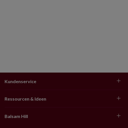
einen dichter behangenen Baum empfehlen wir jeweils
ein zusätzliches Set.
Nur zur Innennutzung geeignet
Kundenservice
Ressourcen & Ideen
Balsam Hill