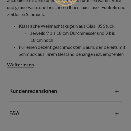
auch diese farbenfrohen Variationen für Ihren Baum. Rote
und grüne Farbtöne bescheren Ihnen luxuriöses Funkeln und
zeitlosen Schmuck.
Klassische Weihnachtskugeln aus Glas, 35 Stück
Jeweils 9 bis 18 cm Durchmesser und 9 bis
18 cm hoch
Für einen dezent geschmückten Baum, der bereits mit
Schmuck aus Ihrem Bestand behangen ist, empfehlen
wir ein Set mit 35 Kugeln bei einer Baumhöhe von
Weiterlesen
137 cm bis 198 cm, zwei Sets bei einer Baumhöhe von
229 cm und drei Sets bei einer Baumhöhe von 274 cm
bis 305 cm. Für einen dichter behangenen Baum
empfehlen wir jeweils ein zusätzliches Set.
Kundenrezensionen
Für einen dezent geschmückten Baum, der nur mit
Kugeln aus diesem Set behangen ist, empfehlen wir
zwei Sets mit je 35 Stück bei einer Baumhöhe von
F&A
198 cm, drei Sets bei einer Baumhöhe von 229 cm und
fünf Sets bei einer Baumhöhe von 274 bis 305 cm. Für