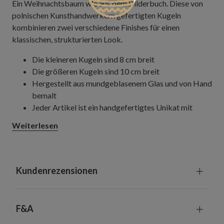
Ein Weihnachtsbaum wie aus dem Bilderbuch. Diese von
polnischen Kunsthandwerkern gefertigten Kugeln
kombinieren zwei verschiedene Finishes für einen
klassischen, strukturierten Look.
Die kleineren Kugeln sind 8 cm breit
Die größeren Kugeln sind 10 cm breit
Hergestellt aus mundgeblasenem Glas und von Hand
bemalt
Jeder Artikel ist ein handgefertigtes Unikat mit
leichten Variationen
Weiterlesen
Made in Poland
Geeignet für Innenräume und überdachte
Außenbereiche
Kundenrezensionen
F&A