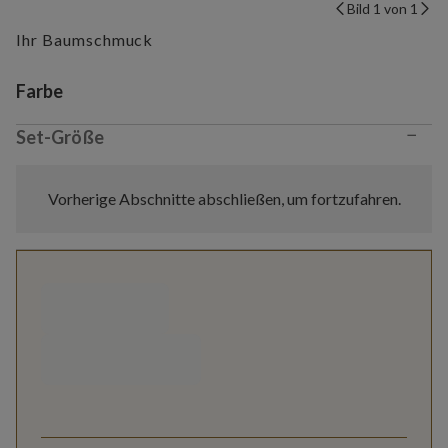
Bild 1 von 1
Ihr Baumschmuck
Variant selection
Farbe
−
Set-Größe
Vorherige Abschnitte abschließen, um fortzufahren.