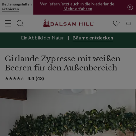
Bedienungshilfen
Wir liefern jetzt auch in die Niederlande.
aktivieren
Mehr erfahren
Ein Abbild der Natur
Bäume entdecken
Girlande Zypresse mit weißen
Beeren für den Außenbereich
4.4
(43)