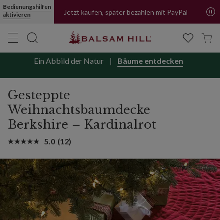
Mehr erfahren
Bedienungshilfen
aktivieren
Jetzt kaufen, später bezahlen mit PayPal
Ein Abbild der Natur
Bäume entdecken
Gesteppte
Weihnachtsbaumdecke
Berkshire – Kardinalrot
5.0
(12)