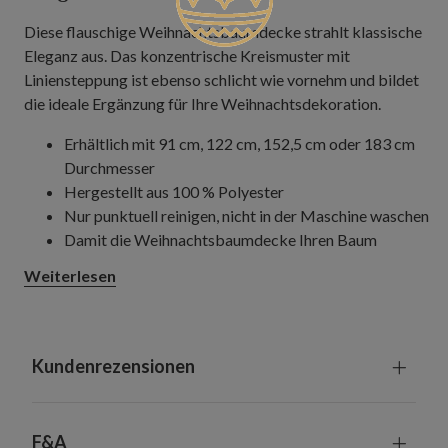
Diese flauschige Weihnachtsbaumdecke strahlt klassische
Eleganz aus. Das konzentrische Kreismuster mit
Liniensteppung ist ebenso schlicht wie vornehm und bildet
die ideale Ergänzung für Ihre Weihnachtsdekoration.
Erhältlich mit 91 cm, 122 cm, 152,5 cm oder 183 cm
Durchmesser
Hergestellt aus 100 % Polyester
Nur punktuell reinigen, nicht in der Maschine waschen
Damit die Weihnachtsbaumdecke Ihren Baum
optimal ergänzt, sollte ihr Durchmesser mindestens
Weiterlesen
15 cm größer sein als die Baumbreite ingesamt
Kundenrezensionen
F&A