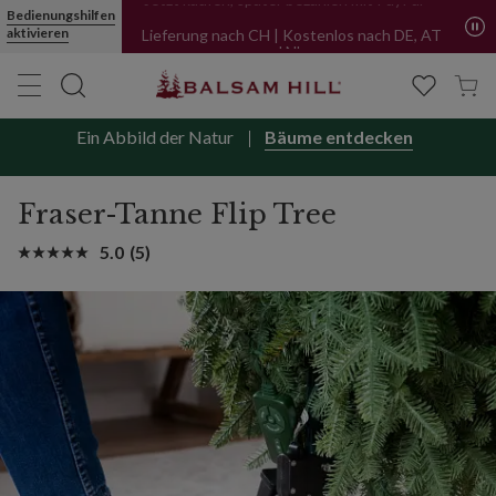
Bedienungshilfen
Jetzt kaufen, später bezahlen mit PayPal
aktivieren
Lieferung nach CH | Kostenlos nach DE, AT
und NL
Ein Abbild der Natur
Bäume entdecken
Fraser-Tanne Flip Tree
5.0
(5)