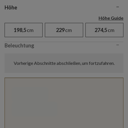
−
Variant selection
Höhe
Höhe Guide
198,5
cm
229
cm
274,5
cm
−
Beleuchtung
Vorherige Abschnitte abschließen, um fortzufahren.