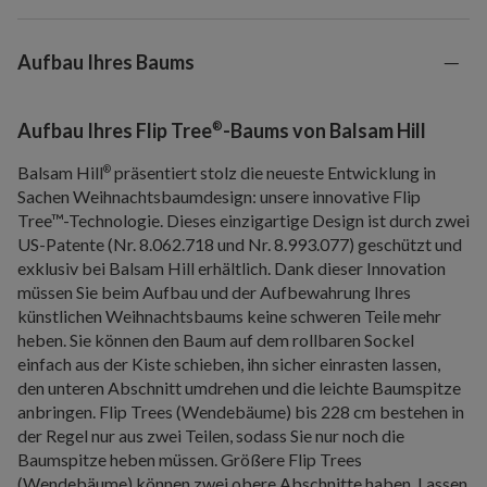
Aufbau Ihres Baums
®
Aufbau Ihres Flip Tree
-Baums von Balsam Hill
Balsam Hill
präsentiert stolz die neueste Entwicklung in
®
Sachen Weihnachtsbaumdesign: unsere innovative Flip
Tree™-Technologie. Dieses einzigartige Design ist durch zwei
US-Patente (Nr. 8.062.718 und Nr. 8.993.077) geschützt und
exklusiv bei Balsam Hill erhältlich. Dank dieser Innovation
müssen Sie beim Aufbau und der Aufbewahrung Ihres
künstlichen Weihnachtsbaums keine schweren Teile mehr
heben. Sie können den Baum auf dem rollbaren Sockel
einfach aus der Kiste schieben, ihn sicher einrasten lassen,
den unteren Abschnitt umdrehen und die leichte Baumspitze
anbringen. Flip Trees (Wendebäume) bis 228 cm bestehen in
der Regel nur aus zwei Teilen, sodass Sie nur noch die
Baumspitze heben müssen. Größere Flip Trees
(Wendebäume) können zwei obere Abschnitte haben. Lassen