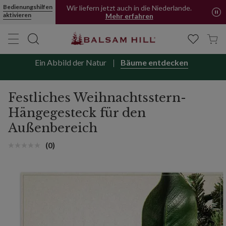
Festliches Weihnachtsstern-Hängegesteck für den Außenbereich |
Bedienungshilfen
Wir liefern jetzt auch in die Niederlande.
aktivieren
Mehr erfahren
Ein Abbild der Natur
Bäume entdecken
Festliches Weihnachtsstern-
Hängegesteck für den
Außenbereich
(0)