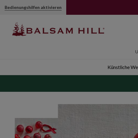
Einfarbige Kugeln in Rot im Set (Weihnachtsbasics) | Balsa
Bedienungshilfen aktivieren
U
Künstliche W