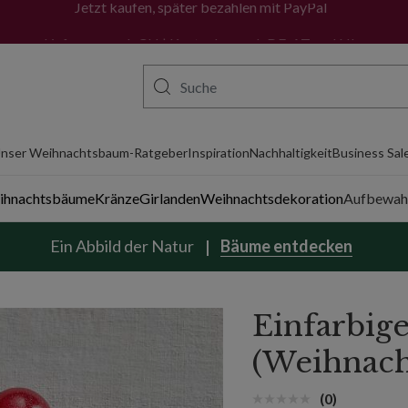
m Hill
Jetzt kaufen, später bezahlen mit PayPal
nser Weihnachtsbaum-Ratgeber
Inspiration
Nachhaltigkeit
Business Sal
eihnachtsbäume
Kränze
Girlanden
Weihnachtsdekoration
Aufbewah
Ein Abbild der Natur
Bäume entdecken
Einfarbige
(Weihnach
(0)