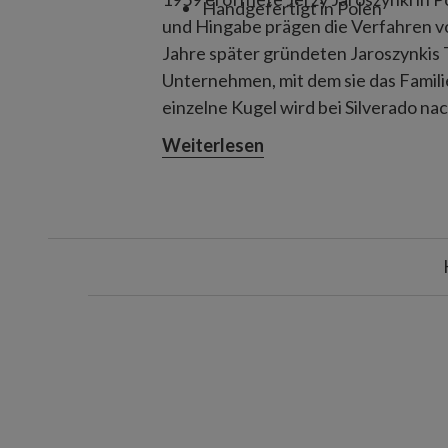
Handgefertigt in Polen
und Hingabe prägen die Verfahren v
Jahre später gründeten Jaroszynkis
Unternehmen, mit dem sie das Famili
einzelne Kugel wird bei Silverado na
gefertigt, indem Glas in eine metall
Weiterlesen
Inneren mit Silber ummantelt wird. 
von Hand bemalt und in mehreren Schi
mehrere Tage in Anspruch nimmt.