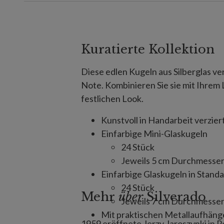
Kuratierte Kollektion
Diese edlen Kugeln aus Silberglas v
Note. Kombinieren Sie sie mit Ihre
festlichen Look.
Kunstvoll in Handarbeit verzier
Einfarbige Mini-Glaskugeln
24 Stück
Jeweils 5 cm Durchmesser
Einfarbige Glaskugeln in Stand
24 Stück
Mehr
über
Silverado
Jeweils 7 cm Durchmesser
Mit praktischen Metallaufhäng
1959 eröffnete Jerzy Jaroszynki in P