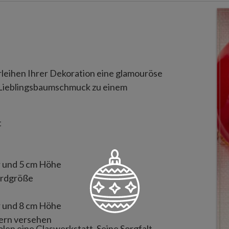
erleihen Ihrer Dekoration eine glamouröse
m Lieblingsbaumschmuck zu einem
t
 und 5 cm Höhe
ardgröße
 und 8 cm Höhe
ern versehen
olen eine Glaswerkstatt. Seine Sorgfalt