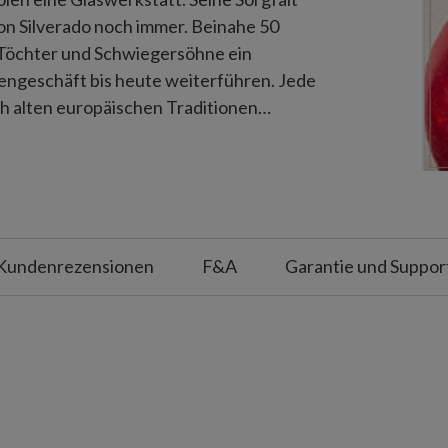
on Silverado noch immer. Beinahe 50
 Töchter und Schwiegersöhne ein
engeschäft bis heute weiterführen. Jede
ch alten europäischen Traditionen
ene Form geblasen wird, die dann im
Anschließend werden die Kugeln sorgfältig
chten detailreich verziert, was oft
Kundenrezensionen
F&A
Garantie und Suppor