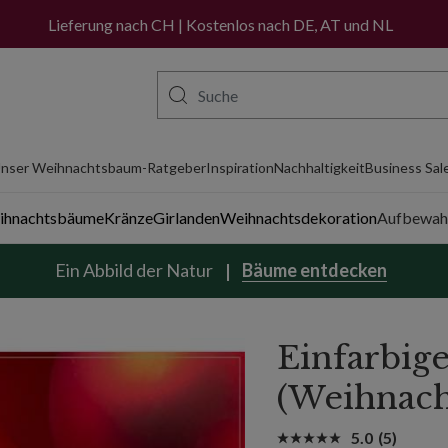
am Hill
Jetzt kaufen, später bezahlen mit PayPal
Lieferung nach CH | Kostenlos nach DE, AT und NL
nser Weihnachtsbaum-Ratgeber
Inspiration
Nachhaltigkeit
Business Sal
eihnachtsbäume
Kränze
Girlanden
Weihnachtsdekoration
Aufbewah
Ein Abbild der Natur
Bäume entdecken
Einfarbig
(Weihnach
5.0
(5)