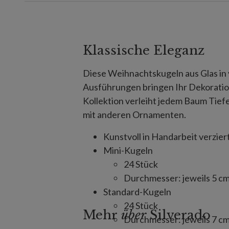
Klassische Eleganz
Diese Weihnachtskugeln aus Glas in
Ausführungen bringen Ihr Dekoratio
Kollektion verleiht jedem Baum Tiefe
mit anderen Ornamenten.
Kunstvoll in Handarbeit verzier
Mini-Kugeln
24 Stück
Durchmesser: jeweils 5 cm
Standard-Kugeln
24 Stück
Mehr
über
Silverado
Durchmesser: jeweils 7 cm