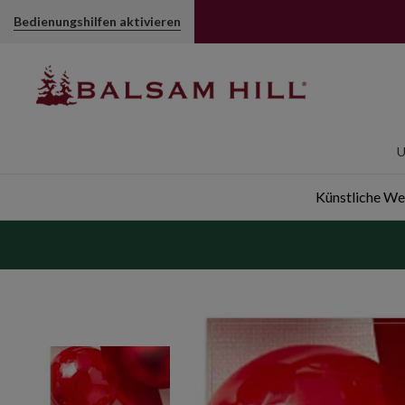
Einfarbige Kugeln in Gold im Set (Weihnachtsbasics) | Bals
Bedienungshilfen aktivieren
U
Künstliche W