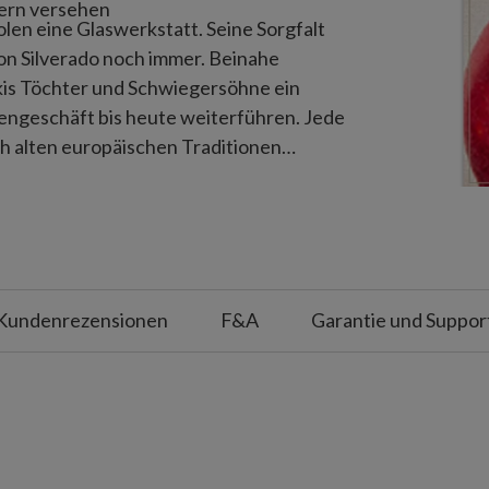
ern versehen
olen eine Glaswerkstatt. Seine Sorgfalt
on Silverado noch immer. Beinahe
kis Töchter und Schwiegersöhne ein
engeschäft bis heute weiterführen. Jede
ch alten europäischen Traditionen
ene Form geblasen wird, die dann im
Anschließend werden die Kugeln sorgfältig
chten detailreich verziert, was oft
Kundenrezensionen
F&A
Garantie und Suppor