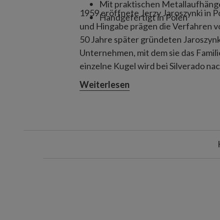
Mit praktischen Metallaufhäng
1959 eröffnete Jerzy Jaroszynki in P
Handgefertigt in Polen
und Hingabe prägen die Verfahren v
50 Jahre später gründeten Jaroszyn
Unternehmen, mit dem sie das Famili
einzelne Kugel wird bei Silverado na
gefertigt, indem Glas in eine metall
Weiterlesen
Inneren mit Silber ummantelt wird. 
von Hand bemalt und in mehreren Schi
mehrere Tage in Anspruch nimmt.