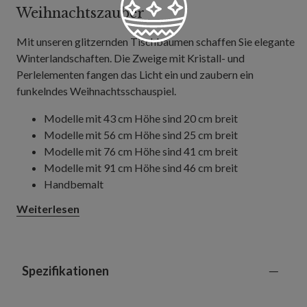
Weihnachtszauber
Mit unseren glitzernden Tischbäumen schaffen Sie elegante
Winterlandschaften. Die Zweige mit Kristall- und
Perlelementen fangen das Licht ein und zaubern ein
funkelndes Weihnachtsschauspiel.
Modelle mit 43 cm Höhe sind 20 cm breit
Modelle mit 56 cm Höhe sind 25 cm breit
Modelle mit 76 cm Höhe sind 41 cm breit
Modelle mit 91 cm Höhe sind 46 cm breit
Handbemalt
Biegsame, leicht formbare Zweige
Weiterlesen
Hergestellt aus verzinktem Draht und Marmor mit
Glitzer-, Glas- und Perlakzenten
Nur zur Innennutzung geeignet
Spezifikationen