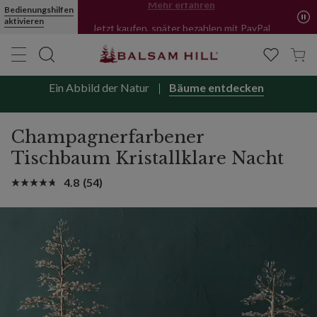
Wir liefern jetzt auch in die Niederlande.
Bedienungshilfen
Mehr erfahren
aktivieren
Jetzt kaufen, später bezahlen mit PayPal
Ein Abbild der Natur
Bäume entdecken
Champagnerfarbener
Tischbaum Kristallklare Nacht
4.8
(54)