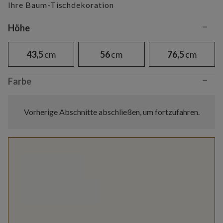
Ihre Baum-Tischdekoration
−
Variant selection
Höhe
43,5
cm
56
cm
76,5
cm
−
Farbe
Vorherige Abschnitte abschließen, um fortzufahren.