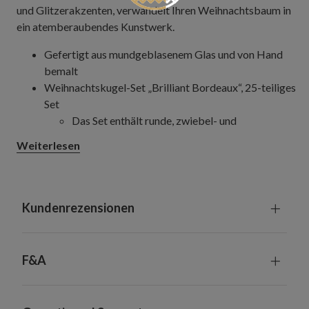
und Glitzerakzenten, verwandelt Ihren Weihnachtsbaum in
ein atemberaubendes Kunstwerk.
Gefertigt aus mundgeblasenem Glas und von Hand
bemalt
Weihnachtskugel-Set „Brilliant Bordeaux“, 25-teiliges
Set
Das Set enthält runde, zwiebel- und
sternförmige Kugeln in verschiedenen Designs,
Weiterlesen
teils mit glänzender und teils mit matter
Oberfläche.
Jeder Artikel ist zwischen 10 und 26 cm hoch.
Eierform-Set „Brilliant Bordeaux“, 6-teiliges Set
Kundenrezensionen
Das Set enthält bordeauxrote Eier in
einzigartigen Designs.
Jeder Artikel ist 13 cm hoch.
F&A
Geeignet für Innenräume und überdachte
Außenbereiche