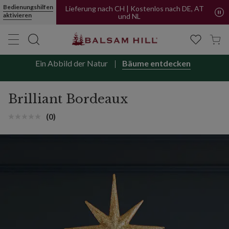
Brilliant Bordeaux | Balsam Hill
Bedienungshilfen
Lieferung nach CH | Kostenlos nach DE, AT
aktivieren
und NL
Ein Abbild der Natur
Bäume entdecken
Brilliant Bordeaux
(0)