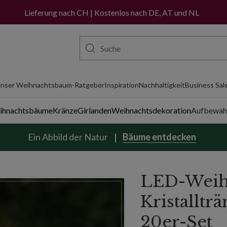
Lieferung nach CH | Kostenlos nach DE, AT und NL
nser Weihnachtsbaum-Ratgeber
Inspiration
Nachhaltigkeit
Business Sal
eihnachtsbäume
Kränze
Girlanden
Weihnachtsdekoration
Aufbewah
Ein Abbild der Natur
Bäume entdecken
LED-Weih
Kristalltr
20er-Set