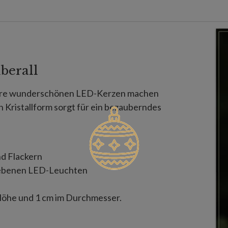
berall
ere wunderschönen LED-Kerzen machen
 Kristallform sorgt für ein bezauberndes
d Flackern
riebenen LED-Leuchten
 Höhe und 1 cm im Durchmesser.
ng.
Batterie (im Lieferumfang enthalten).