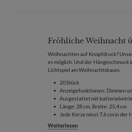
Fröhliche Weihnacht ü
Weihnachten auf Knopfdruck? Uns
es möglich. Und der Hängeschmuck in
Lichtspiel am Weihnachtsbaum.
20 Stück
Anzeigefunktionen: Dimmen un
Ausgestattet mit batteriebet
Länge: 28 cm, Breite: 25,4 cm
Jede Kerze misst 7,6 cm in der
Jede Kristallträne ist 17,8 cm la
Weiterlesen
Jede Kerze erfordert eine AAA-