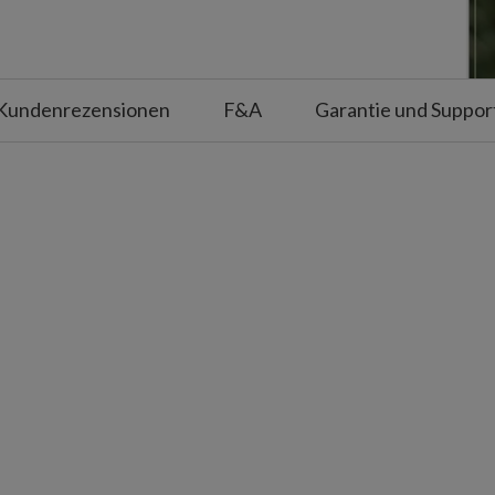
uter Zeitschaltuhr (6 Stunden
eschaltet)
 Batterien der Größe AAA (nicht
Kundenrezensionen
F&A
Garantie und Suppor
überdachte Außenbereiche