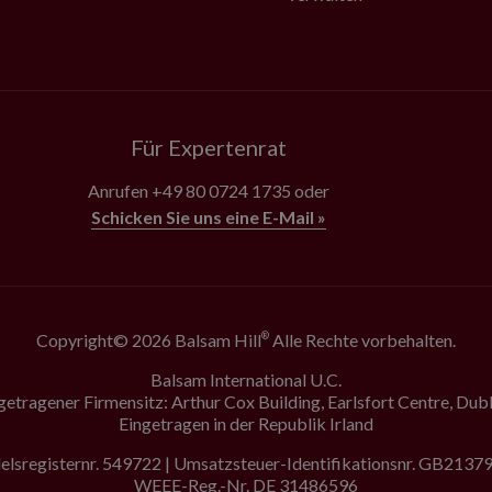
Für Expertenrat
Anrufen
+49 80 0724 1735
oder
Schicken Sie uns eine E-Mail »
Copyright© 2026 Balsam Hill
Alle Rechte vorbehalten.
®
Balsam International U.C.
getragener Firmensitz: Arthur Cox Building, Earlsfort Centre, Dubl
Eingetragen in der Republik Irland
lsregisternr. 549722 | Umsatzsteuer-Identifikationsnr. GB213
WEEE-Reg.-Nr. DE 31486596