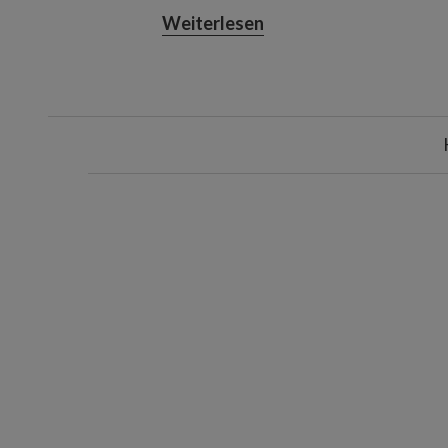
Höhe: 20 cm
Weiterlesen
Fasst einen Kranz mit ei
Aufbewahrungsbox für zwei Kr
Höhe: 25 cm
Fasst zwei Kränze mit ei