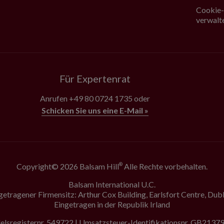
Cookie-
verwalt
Für Expertenrat
Anrufen
+49 80 0724 1735
oder
Schicken Sie uns eine E-Mail »
Copyright© 2026 Balsam Hill
Alle Rechte vorbehalten.
®
Balsam International U.C.
getragener Firmensitz: Arthur Cox Building, Earlsfort Centre, Dubl
Eingetragen in der Republik Irland
lsregisternr. 549722 | Umsatzsteuer-Identifikationsnr. GB213