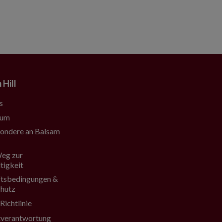
 Hill
s
sum
ondere an Balsam
eg zur
tigkeit
tsbedingungen &
hutz
Richtlinie
verantwortung