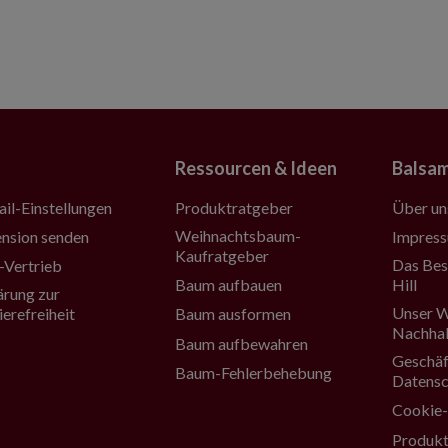
Ressourcen & Ideen
Balsam
Produktratgeber
Über un
il-Einstellungen
Weihnachtsbaum-
Impres
nsion senden
Kaufratgeber
Das Bes
Vertrieb
Baum aufbauen
Hill
ärung zur
Unser W
Baum ausformen
ierefreiheit
Nachhal
Baum aufbewahren
Geschäf
Baum-Fehlerbehebung
Datensc
Cookie-
Produkt