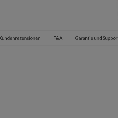
nem Durchmesser von 90 cm
änze, 75 cm
nem Durchmesser von 75 cm
Kundenrezensionen
F&A
Garantie und Suppor