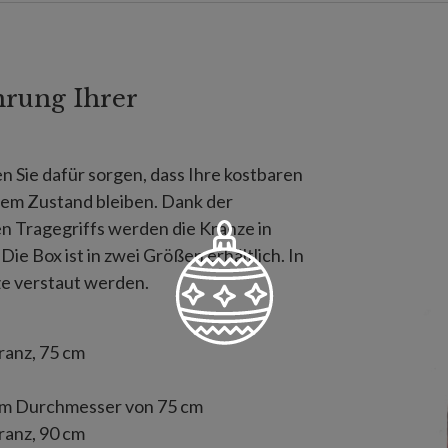
hrung Ihrer
 Sie dafür sorgen, dass Ihre kostbaren
sem Zustand bleiben. Dank der
 Tragegriffs werden die Kränze in
Die Box ist in zwei Größen erhältlich. In
e verstaut werden.
ranz, 75 cm
nem Durchmesser von 75 cm
ranz, 90 cm