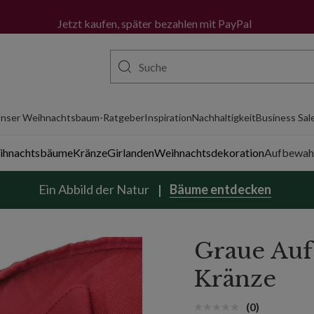
Wir liefern jetzt auch in die Niederlande.
Mehr erfahren
Jetzt kaufen, später bezahlen mit PayPal
nser Weihnachtsbaum-Ratgeber
Inspiration
Nachhaltigkeit
Business Sal
eihnachtsbäume
Kränze
Girlanden
Weihnachtsdekoration
Aufbewah
Ein Abbild der Natur
Bäume entdecken
Graue Auf
Kränze
(0)