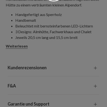
Hütte zu einem verträumten kleinen Alpendorf.
Handgefertigt aus Sperrholz
Handbemalt
Beleuchtet mit bernsteinfarbenen LED-Lichtern
3 Designs: Almhütte, Fachwerkhaus und Chalet
Jeweils 20,5 cm lang und 15,5 cm breit
Erfordert 2 Batterien der Größe AA (nicht enthalten)
Weiterlesen
Mit eingebauter Zeitschaltuhr: 6 Stunden
eingeschaltet, 18 Stunden ausgeschaltet
Maximales Tragegewicht: 2,72 kg
Jeder Artikel ist ein handgefertigtes Unikat mit
Kundenrezensionen
leichten Variationen.
Geeignet für Innenräume und überdachte
Außenbereiche
F&A
Garantie und Support