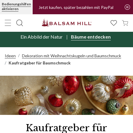
Bedienungshilfen
Jetzt kaufen, später bezahlen mit PayPal
aktivieren
Ein Abbild der Natur
Bäume entdecken
Ideen
Dekoration mit Weihnachtskugeln und Baumschmuck
Kaufratgeber für Baumschmuck
Kaufratgeber für