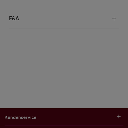
Geeignet für Innenräume und überdachte
Außenbereiche
F&A
Kundenservice