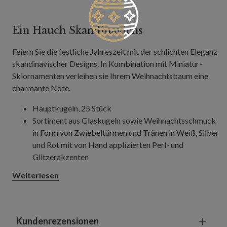
Ein Hauch Skandinaviens
Feiern Sie die festliche Jahreszeit mit der schlichten Eleganz
skandinavischer Designs. In Kombination mit Miniatur-
Skiornamenten verleihen sie Ihrem Weihnachtsbaum eine
charmante Note.
Hauptkugeln, 25 Stück
Sortiment aus Glaskugeln sowie Weihnachtsschmuck
in Form von Zwiebeltürmen und Tränen in Weiß, Silber
und Rot mit von Hand applizierten Perl- und
Glitzerakzenten
Jeweils 8 bis 23 cm hoch
Weiterlesen
Ski-Weihnachtsbaumschmuck, 4 Stück
Handgefertigte Miniatur-Holzskier mit
Vintage-Zierrat und Metallnieten
Jeweils 13 cm lang, 3 cm breit und 32 cm hoch
Kundenrezensionen