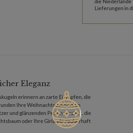
die Niederlande 
Lieferungen in d
icher Eleganz
ugeln erinnern an zarte Eiszapfen, die
 runden Ihre Weihnachtsdekoration
itzer und glänzenden Perlen verziert, die
chtsbaum oder Ihre Girlande zauberhaft