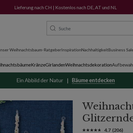
Lieferung nach CH | Kostenlos nach DE, AT und NL
nser Weihnachtsbaum-Ratgeber
Inspiration
Nachhaltigkeit
Business Sal
eihnachtsbäume
Kränze
Girlanden
Weihnachtsdekoration
Aufbewah
Ein Abbild der Natur
Bäume entdecken
Weihnacht
Glitzernd
4.7
(206)