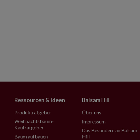
Ressourcen & Ideen
Balsam Hill
Produktratgeber
Über uns
Weihnachtsbaum-
Impressum
Kaufratgeber
Das Besondere an Balsam
Baum aufbauen
Hill