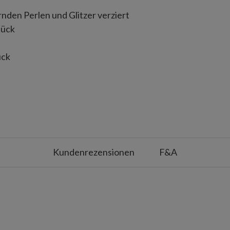
ernden Perlen und Glitzer verziert
tück
ück
überdachte Außenbereiche
Kundenrezensionen
F&A