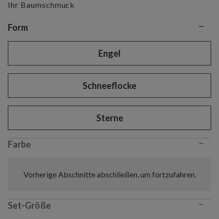
Ihr Baumschmuck
−
Variant selection
Form
Engel
Schneeflocke
Sterne
−
Farbe
Vorherige Abschnitte abschließen, um fortzufahren.
−
Set-Größe