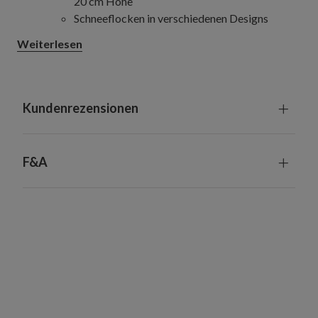
20 cm Höhe
Schneeflocken in verschiedenen Designs
Sternförmiger Weihnachtsbaumschmuck mit
Weiterlesen
Capizmuscheln, 6 Stück
Jeweils 11,5 cm lang, 11,5 cm breit und 12 cm
hoch
Dreidimensionale Sterne aus Capizmuscheln
Kundenrezensionen
Weihnachtsbaumschmuck Engel aus Capizmuscheln,
3 Stück
Jeweils 13 cm lang, 7 cm breit und 13 cm hoch
F&A
Kunstvoll gestaltete Engel mit Flügeln und
Heiligenschein
Jedem Ornament liegt ein 8 cm langer Nylonfaden
zum Aufhängen bei.
Jeder Artikel ist ein handgefertigtes Unikat mit
leichten Variationen.
Geeignet für Innenräume und überdachte
Außenbereiche