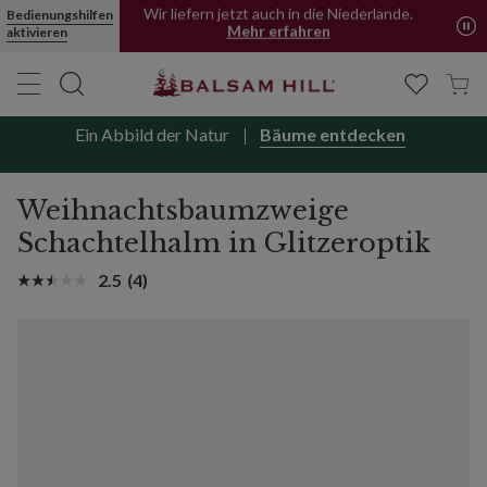
Bedienungshilfen
Wir liefern jetzt auch in die Niederlande.
aktivieren
Mehr erfahren
Jetzt kaufen, später bezahlen mit PayPal
Ein Abbild der Natur
Bäume entdecken
Weihnachtsbaumzweige
Schachtelhalm in Glitzeroptik
2.5
(4)