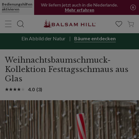
Bedienungshilfen
Wir liefern jetzt auch in die Niederlande.
aktivieren
Mehr erfahren
Ein Abbild der Natur
Bäume entdecken
Weihnachtsbaumschmuck-
Kollektion Festtagsschmaus aus
Glas
4.0
(3)