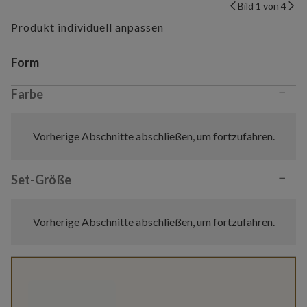
Bild 1 von 4
Produkt individuell anpassen
Variant selection
Form
−
Farbe
Vorherige Abschnitte abschließen, um fortzufahren.
−
Set-Größe
Vorherige Abschnitte abschließen, um fortzufahren.